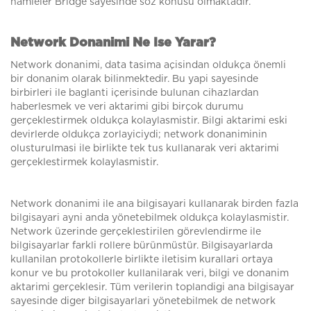
hamleler Bridge sayesinde söz konusu olmaktadir.
Network Donanimi Ne Ise Yarar?
Network donanimi, data tasima açisindan oldukça önemli
bir donanim olarak bilinmektedir. Bu yapi sayesinde
birbirleri ile baglanti içerisinde bulunan cihazlardan
haberlesmek ve veri aktarimi gibi birçok durumu
gerçeklestirmek oldukça kolaylasmistir. Bilgi aktarimi eski
devirlerde oldukça zorlayiciydi; network donaniminin
olusturulmasi ile birlikte tek tus kullanarak veri aktarimi
gerçeklestirmek kolaylasmistir.
Network donanimi ile ana bilgisayari kullanarak birden fazla
bilgisayari ayni anda yönetebilmek oldukça kolaylasmistir.
Network üzerinde gerçeklestirilen görevlendirme ile
bilgisayarlar farkli rollere bürünmüstür. Bilgisayarlarda
kullanilan protokollerle birlikte iletisim kurallari ortaya
konur ve bu protokoller kullanilarak veri, bilgi ve donanim
aktarimi gerçeklesir. Tüm verilerin toplandigi ana bilgisayar
sayesinde diger bilgisayarlari yönetebilmek de network